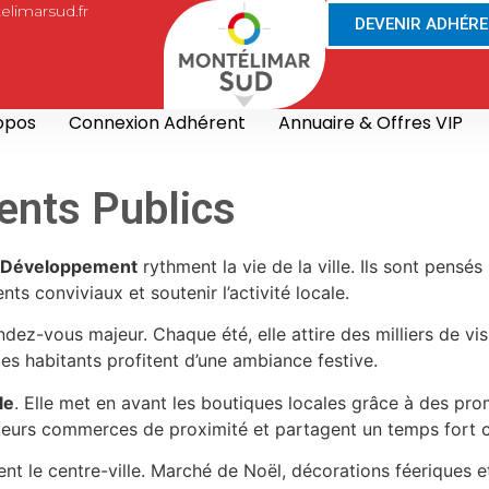
limarsud.fr
DEVENIR ADHÉR
opos
Connexion Adhérent
Annuaire & Offres VIP
nts Publics
d Développement
rythment la vie de la ville. Ils sont pensé
ts conviviaux et soutenir l’activité locale.
ndez-vous majeur. Chaque été, elle attire des milliers de vi
les habitants profitent d’une ambiance festive.
le
. Elle met en avant les boutiques locales grâce à des p
 leurs commerces de proximité et partagent un temps fort co
ent le centre-ville. Marché de Noël, décorations féeriques 