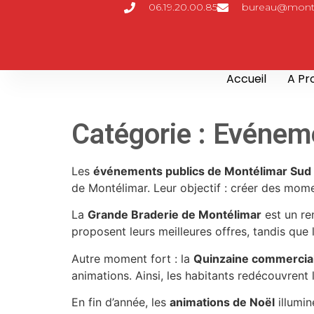
06.19.20.00.85
bureau@monte
Accueil
A Pr
Catégorie :
Evéneme
Les
événements publics de Montélimar Su
de Montélimar. Leur objectif : créer des momen
La
Grande Braderie de Montélimar
est un re
proposent leurs meilleures offres, tandis que 
Autre moment fort : la
Quinzaine commercia
animations. Ainsi, les habitants redécouvrent
En fin d’année, les
animations de Noël
illumin