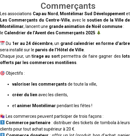
Commerçants
Les associations
Cap au Nord
,
Montélimar Sud Développement
et
Les Commerçants du Centre-Ville
, avec le
soutien de la Ville de
Montélimar
, lancent une
grande animation de Noël commune
:
le
Calendrier de l’Avent des Commerçants 2025
Du
1er au 24 décembre
, un
grand calendrier en forme d’arbre
sera installé sur le
parvis de l’Hôtel de Ville
.
Chaque jour, un
tirage au sort
permettra de faire gagner des
lots
offerts par les commerces montiliens
.
Objectifs :
valoriser les commerçants
de toute la ville,
créer du lien
avec les clients,
et
animer Montélimar
pendant les fêtes !
Les commerces peuvent participer de trois façons :
Commerce partenaire
: distribuer des tickets de tombola à leurs
clients pour tout achat supérieur à 20 €.
Commerce donateur
: offrir un lot (produit, bon d’achat, panier