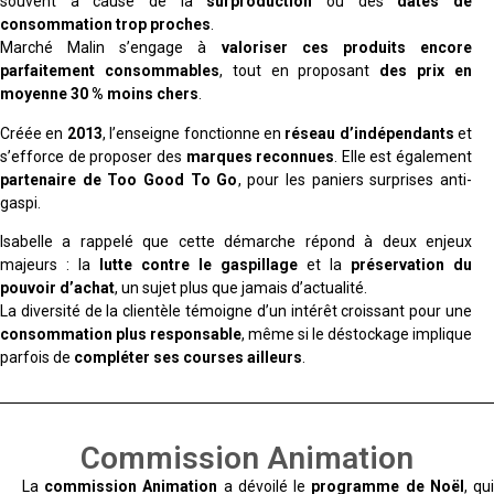
souvent à cause de la
surproduction
ou des
dates de
consommation trop proches
.
Marché Malin s’engage à
valoriser ces produits encore
parfaitement consommables
, tout en proposant
des prix en
moyenne 30 % moins chers
.
Créée en
2013
, l’enseigne fonctionne en
réseau d’indépendants
et
s’efforce de proposer des
marques reconnues
. Elle est également
partenaire de Too Good To Go
, pour les paniers surprises anti-
gaspi.
Isabelle a rappelé que cette démarche répond à deux enjeux
majeurs : la
lutte contre le gaspillage
et la
préservation du
pouvoir d’achat
, un sujet plus que jamais d’actualité.
La diversité de la clientèle témoigne d’un intérêt croissant pour une
consommation plus responsable
, même si le déstockage implique
parfois de
compléter ses courses ailleurs
.
Commission Animation
La
commission Animation
a dévoilé le
programme de Noël
, qu