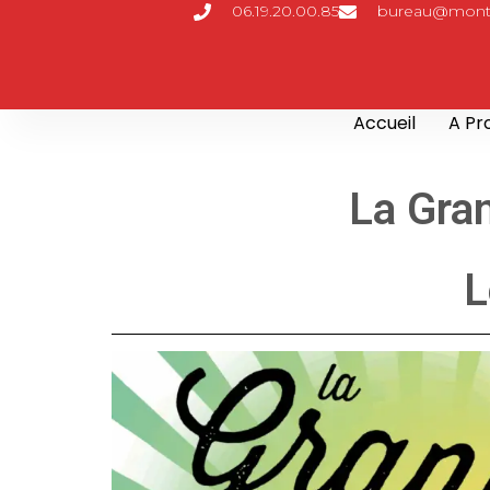
06.19.20.00.85
bureau@monte
Accueil
A Pr
La Gra
L