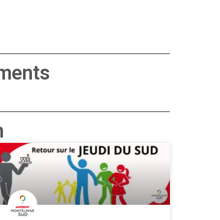
ements
n