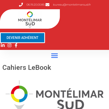
06.19.20.00.85
bureau@montelimarsud.fr
DEVENIR ADHÉRENT
Cahiers LeBook