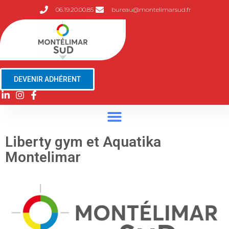
06.19.20.00.85
bureau@montelimarsud.fr
DEVENIR ADHÉRENT
Liberty gym et Aquatika
Montelimar